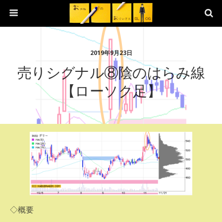
2019年9月23日
売りシグナル⑧陰のはらみ線
【ローソク足】
◇概要