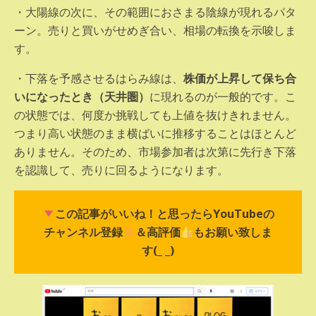
・大陽線の次に、その範囲におさまる陰線が現れるパタ
ーン。売りと買いがせめぎ合い、相場の転換を示唆しま
す。
・下落を予感させるはらみ線は、
株価が上昇して保ち合
いになったとき（天井圏）
に現れるのが一般的です。こ
の状態では、何度か挑戦しても上値を抜けきれません。
つまり高い状態のまま横ばいに推移することはほとんど
ありません。そのため、市場参加者は次第に先行き下落
を認識して、売りに回るようになります。
この記事がいいね！と思ったらYouTubeの
チャンネル登録
＆高評価
もお願い致しま
す(_ _)