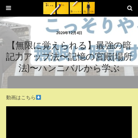
2020年12月4日
【無限に覚えられる】最強の暗
記力アップ法〜記憶の宮殿(場所
法)〜ハンニバルから学ぶ
動画はこちら