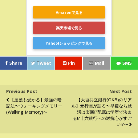
Amazonで見る
楽天市場で見る
Yahoo!ショッピングで見る
Share
Tweet
Pin
Mail
SMS
Previous Post
Next Post
【慶應も受かる】最強の暗
【大垣共立銀行(OKB)のリア
記法〜ウォーキングメモリー
ル】元行員が語る〜早慶なら就
(Walking Memory)〜
活は楽勝!?配属は学歴で決ま
る!?十六銀行への対抗心がすご
い!?〜