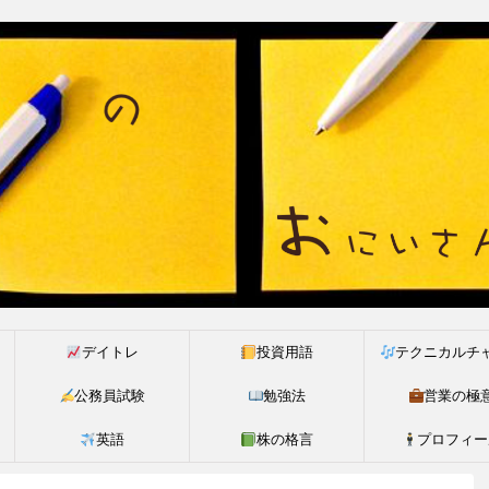
デイトレ
投資用語
テクニカルチ
公務員試験
勉強法
営業の極
英語
株の格言
プロフィー