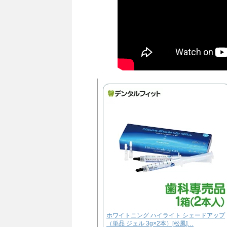
ホワイトニング ハイライト シェードアップ
（単品 ジェル 3g×2本）[松風]…