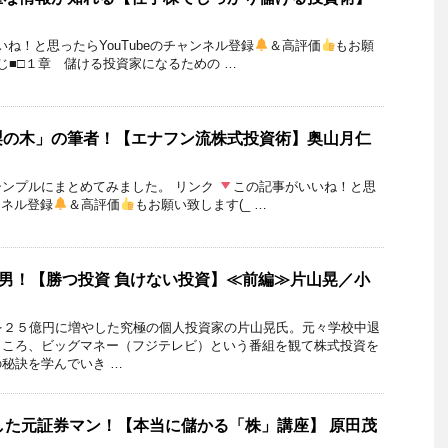
ね！と思ったらYouTubeのチャンネル登録
＆高評価
もお願
もくじ■□１章 儲ける投資家になるための …
梨の木」の筆者！【エナフン流株式投資術】奥山月仁
シンプルにまとめてみました。 リンク
この記事がいいね！と思
ンネル登録
＆高評価
もお願い致します(_ …
だ男！【勝つ投資 負けない投資】≪前編≫片山晃／小
を２５億円に増やした究極の個人投資家の片山晃氏。元々学校中退
ところ、ビッグマネー（フジテレビ）という番組を観て株式投資を
秘訣を学んでいき …
した元証券マン！【本当に儲かる「株」講座】 原田茂