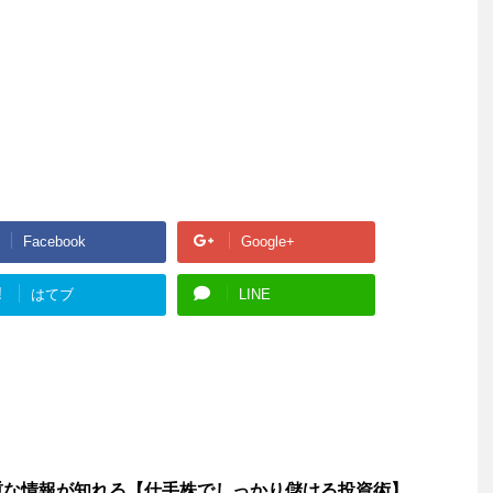
Facebook
Google+
!
はてブ
LINE
重な情報が知れる【仕手株でしっかり儲ける投資術】