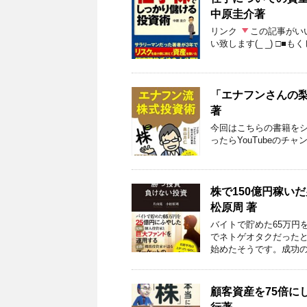
中原圭介著
リンク
この記事がいい
い致します(_ _) □■
「エナフンさんの
著
今回はこちらの書籍を
ったらYouTubeのチャ
株で150億円稼い
松原周 著
バイトで貯めた65万円
でネトゲオタクだった
始めたそうです。成功の
顧客資産を75倍に