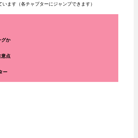
ています（各チャプターにジャンプできます）
ングか
注意点
ター