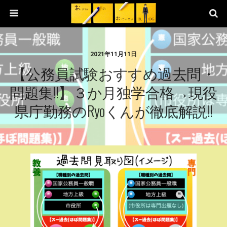
2021年11月11日
【公務員試験おすすめ過去問・
問題集!!】３か月独学合格→現役
県庁勤務のRyoくんが徹底解説!!