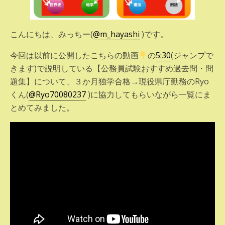
こんにちは、みっちー(
@m_hayashi
)です。
今回は以前に公開したこちらの動画
の
5:30
(ジャンプで
きます)で説明している【公務員試験おすすめ過去問・問
題集】について、３か月独学合格→現役県庁勤務のRyo
くん(
@Ryo70080237
)に協力してもらいながら一覧にま
とめてみました。