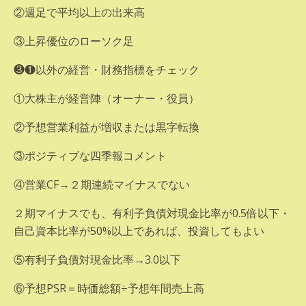
②週足で平均以上の出来高
③上昇優位のローソク足
❸❶以外の経営・財務指標をチェック
①大株主が経営陣（オーナー・役員）
②予想営業利益が増収または黒字転換
③ポジティブな四季報コメント
④営業CF→２期連続マイナスでない
２期マイナスでも、有利子負債対現金比率が0.5倍以下・
自己資本比率が50%以上であれば、投資してもよい
⑤有利子負債対現金比率→3.0以下
⑥予想PSR＝時価総額÷予想年間売上高