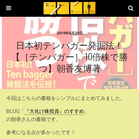
2019年6月25日
日本初テンバガー発掘法！
【［テンバガー］ 10倍株で勝
つ】朝香友博著
今回はこちらの書籍をシンプルにまとめてみました。
BLOG「
『大化け株投資』のすすめ
」
の朝香さんの書籍です。
参考になる点が多かったです！