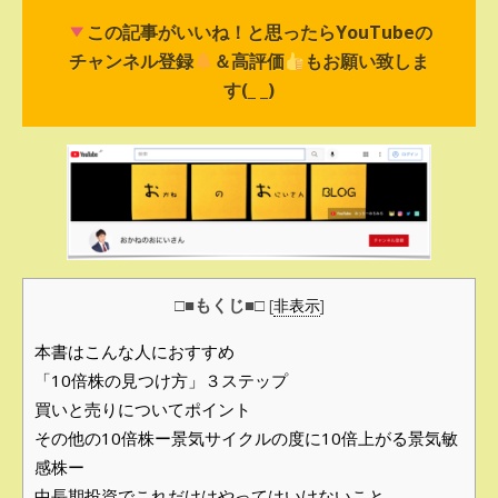
この記事がいいね！と思ったらYouTubeの
チャンネル登録
＆高評価
もお願い致しま
す(_ _)
□■もくじ■□
[
非表示
]
本書はこんな人におすすめ
「10倍株の見つけ方」３ステップ
買いと売りについてポイント
その他の10倍株ー景気サイクルの度に10倍上がる景気敏
感株ー
中長期投資でこれだけはやってはいけないこと