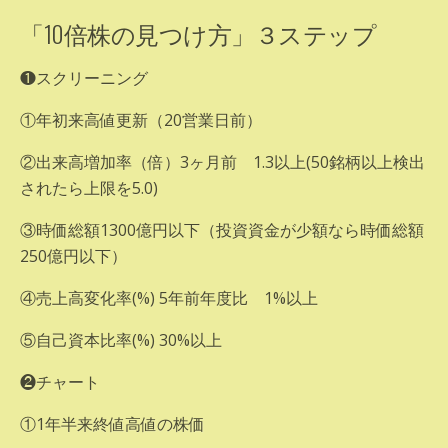
「10倍株の見つけ方」３ステップ
❶スクリーニング
①年初来高値更新（20営業日前）
②出来高増加率（倍）3ヶ月前 1.3以上(50銘柄以上検出
されたら上限を5.0)
③時価総額1300億円以下（投資資金が少額なら時価総額
250億円以下）
④売上高変化率(%) 5年前年度比 1%以上
⑤自己資本比率(%) 30%以上
❷チャート
①1年半来終値高値の株価